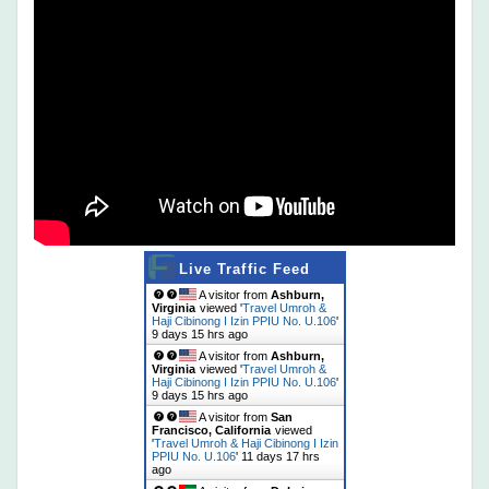
Live Traffic Feed
A visitor from
Ashburn,
Virginia
viewed '
Travel Umroh &
Haji Cibinong I Izin PPIU No. U.106
'
9 days 15 hrs ago
A visitor from
Ashburn,
Virginia
viewed '
Travel Umroh &
Haji Cibinong I Izin PPIU No. U.106
'
9 days 15 hrs ago
A visitor from
San
Francisco, California
viewed
'
Travel Umroh & Haji Cibinong I Izin
PPIU No. U.106
'
11 days 17 hrs
ago