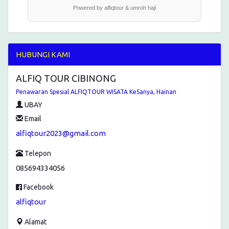
Powered by alfiqtour & umroh haji
HUBUNGI KAMI
ALFIQ TOUR CIBINONG
Penawaran Spesial ALFIQTOUR WISATA KeSanya, Hainan
UBAY
Email
alfiqtour2023@gmail.com
Telepon
085694334056
Facebook
alfiqtour
Alamat