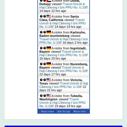
A visitor from
Dubai,
Dubayy
viewed '
Travel Umroh &
Haji Cibinong I Izin PPIU No. U.106
'
14 days 12 hrs ago
A visitor from
Santa
Clara, California
viewed '
Travel
Umroh & Haji Cibinong I Izin PPIU
No. U.106
'
14 days 14 hrs ago
A visitor from
Karlsruhe,
Baden-wurttemberg
viewed
'
Travel Umroh & Haji Cibinong I Izin
PPIU No. U.106
'
16 days 2 hrs ago
A visitor from
Ingolstadt,
Bayern
viewed '
Travel Umroh &
Haji Cibinong I Izin PPIU No. U.106
'
16 days 23 hrs ago
A visitor from
Nuremberg,
Bayern
viewed '
Travel Umroh &
Haji Cibinong I Izin PPIU No. U.106
'
22 days 17 hrs ago
A visitor from
Victoria,
Texas
viewed '
Travel Umroh & Haji
Cibinong I Izin PPIU No. U.106
'
22
days 21 hrs ago
A visitor from
Tukwila,
Washington
viewed '
Travel
Umroh & Haji Cibinong I Izin PPIU
No. U.106
'
23 days 14 hrs ago
|
|
Real-time
Get Script
More Info